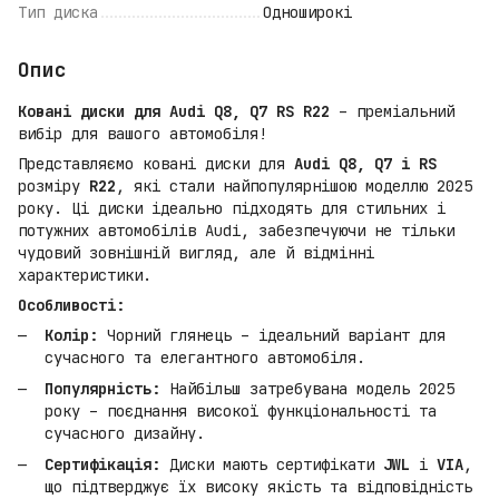
Тип диска
Одноширокі
Опис
Ковані диски для Audi Q8, Q7 RS R22
– преміальний
вибір для вашого автомобіля!
Представляємо ковані диски для
Audi Q8, Q7 і RS
розміру
R22
, які стали найпопулярнішою моделлю 2025
року. Ці диски ідеально підходять для стильних і
потужних автомобілів Audi, забезпечуючи не тільки
чудовий зовнішній вигляд, але й відмінні
характеристики.
Особливості:
Колір:
Чорний глянець – ідеальний варіант для
сучасного та елегантного автомобіля.
Популярність:
Найбільш затребувана модель 2025
року – поєднання високої функціональності та
сучасного дизайну.
Сертифікація:
Диски мають сертифікати
JWL
і
VIA
,
що підтверджує їх високу якість та відповідність