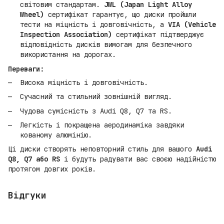
світовим стандартам.
JWL (Japan Light Alloy
Wheel)
сертифікат гарантує, що диски пройшли
тести на міцність і довговічність, а
VIA (Vehicle
Inspection Association)
сертифікат підтверджує
відповідність дисків вимогам для безпечного
використання на дорогах.
Переваги:
Висока міцність і довговічність.
Сучасний та стильний зовнішній вигляд.
Чудова сумісність з Audi Q8, Q7 та RS.
Легкість і покращена аеродинаміка завдяки
кованому алюмінію.
Ці диски створять неповторний стиль для вашого
Audi
Q8, Q7 або RS
і будуть радувати вас своєю надійністю
протягом довгих років.
Відгуки