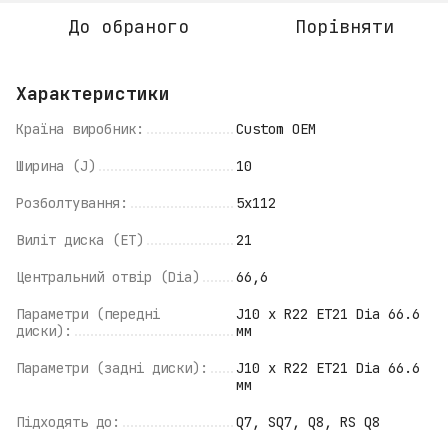
До обраного
Порівняти
Характеристики
Країна виробник:
Custom OEM
Ширина (J)
10
Розболтування:
5x112
Виліт диска (ET)
21
Центральний отвір (Dia)
66,6
Параметри (передні
J10 x R22 ET21 Dia 66.6
диски):
мм
Параметри (задні диски):
J10 x R22 ET21 Dia 66.6
мм
Підходять до:
Q7, SQ7, Q8, RS Q8