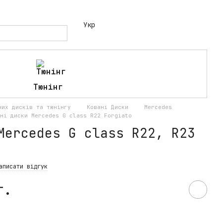
Укр
Тюнінг
аних дисків та тюнінгу
Ковані Диски
Mercedes
ні диски Mercedes G class R22 Forgiato
Mercedes G class R22, R23
аписати відгук
т.