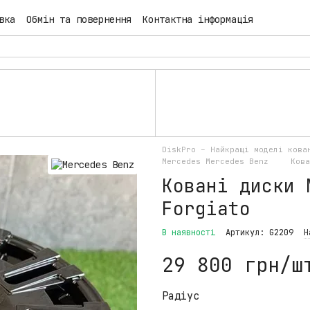
вка
Обмін та повернення
Контактна інформація
DiskPro – Найкращі моделі ков
Mercedes Mercedes Benz
Кова
Ковані диски 
Forgiato
В наявності
Артикул: G2209
Н
29 800 грн/ш
Радіус