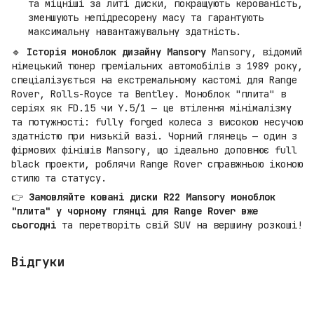
та міцніші за литі диски, покращують керованість,
зменшують непідресорену масу та гарантують
максимальну навантажувальну здатність.
🔹
Історія моноблок дизайну Mansory
Mansory, відомий
німецький тюнер преміальних автомобілів з 1989 року,
спеціалізується на екстремальному кастомі для Range
Rover, Rolls-Royce та Bentley. Моноблок "плита" в
серіях як FD.15 чи Y.5/1 — це втілення мінімалізму
та потужності: fully forged колеса з високою несучою
здатністю при низькій вазі. Чорний глянець — один з
фірмових фінішів Mansory, що ідеально доповнює full
black проекти, роблячи Range Rover справжньою іконою
стилю та статусу.
👉
Замовляйте ковані диски R22 Mansory моноблок
"плита" у чорному глянці для Range Rover вже
сьогодні
та перетворіть свій SUV на вершину розкоші!
Відгуки