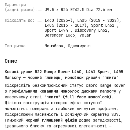
Параметри
(задні диски):
J9.5 x R23 ET42.5 Dia 72.6 мм
Підходять до:
L460 (2023+), L405 (2018 - 2022),
L405 (2013 - 2017), Sport L461 ,
Sport L494 , Discovery L462,
Defender L663, Velar
Тип диска
Моноблок, Одноширокі
Опис
Ковані диски R22 Range Rover L460, L461 Sport, L405
Mansory — чорний глянець, моноблок дизайн "плита"
Підкресліть безкомпромісний статус свого Range Rover
з
преміальними кованими моноблок дисками Mansory
у
класичному стилі
"плита" (full-face monoblock)
.
Цілісна конструкція створює ефект потужної
монолітної поверхні з глибоким вигнутим профілем,
підкреслюючи масивність і домінуючий характер SUV.
Глибокий
чорний глянцевий фініш
додає загадковості,
ідеального блиску та агресивної елегантності —