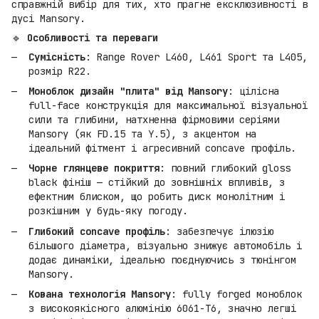
справжній вибір для тих, хто прагне ексклюзивності в
дусі Mansory.
🔹
Особливості та переваги
Сумісність
: Range Rover L460, L461 Sport та L405,
розмір R22.
Моноблок дизайн "плита" від Mansory
: цілісна
full-face конструкція для максимальної візуальної
сили та глибини, натхненна фірмовими серіями
Mansory (як FD.15 та Y.5), з акцентом на
ідеальний фітмент і агресивний concave профіль.
Чорне глянцеве покриття
: повний глибокий gloss
black фініш — стійкий до зовнішніх впливів, з
ефектним блиском, що робить диск монолітним і
розкішним у будь-яку погоду.
Глибокий concave профіль
: забезпечує ілюзію
більшого діаметра, візуально знижує автомобіль і
додає динаміки, ідеально поєднуючись з тюнінгом
Mansory.
Кована технологія Mansory
: fully forged моноблок
з високоякісного алюмінію 6061-T6, значно легші