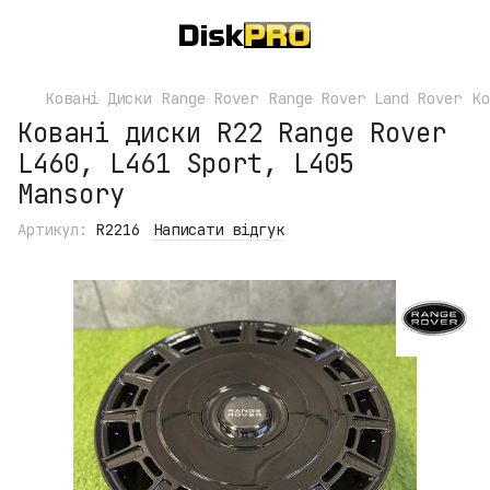
Ковані Диски
Range Rover
Range Rover Land Rover
Ко
Ковані диски R22 Range Rover
L460, L461 Sport, L405
Mansory
Артикул:
R2216
Написати відгук