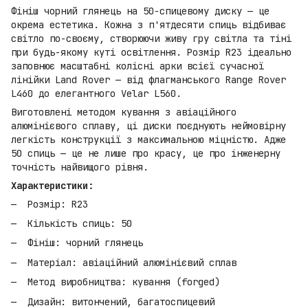
Фініш чорний глянець на 50-спицевому диску — це
окрема естетика. Кожна з п'ятдесяти спиць відбиває
світло по-своєму, створюючи живу гру світла та тіні
при будь-якому куті освітлення. Розмір R23 ідеально
заповнює масштабні колісні арки всієї сучасної
лінійки Land Rover — від флагманського Range Rover
L460 до елегантного Velar L560.
Виготовлені методом кування з авіаційного
алюмінієвого сплаву, ці диски поєднують неймовірну
легкість конструкції з максимальною міцністю. Адже
50 спиць — це не лише про красу, це про інженерну
точність найвищого рівня.
Характеристики:
Розмір: R23
Кількість спиць: 50
Фініш: чорний глянець
Матеріал: авіаційний алюмінієвий сплав
Метод виробництва: кування (forged)
Дизайн: витончений, багатоспицевий