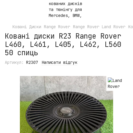
Ковані Диски
Range Rover
Range Rover Land Rover
Ко
Ковані диски R23 Range Rover
L460, L461, L405, L462, L560
50 спиць
Артикул:
R2307
Написати відгук