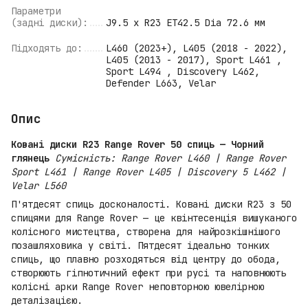
Параметри
(задні диски):
J9.5 x R23 ET42.5 Dia 72.6 мм
Підходять до:
L460 (2023+), L405 (2018 - 2022),
L405 (2013 - 2017), Sport L461 ,
Sport L494 , Discovery L462,
Defender L663, Velar
Опис
Ковані диски R23 Range Rover 50 спиць — Чорний
глянець
Сумісність: Range Rover L460 | Range Rover
Sport L461 | Range Rover L405 | Discovery 5 L462 |
Velar L560
П'ятдесят спиць досконалості. Ковані диски R23 з 50
спицями для Range Rover — це квінтесенція вишуканого
колісного мистецтва, створена для найрозкішнішого
позашляховика у світі. Пятдесят ідеально тонких
спиць, що плавно розходяться від центру до обода,
створюють гіпнотичний ефект при русі та наповнюють
колісні арки Range Rover неповторною ювелірною
деталізацією.