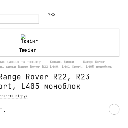
Укр
Тюнінг
аних дисків та тюнінгу
Ковані Диски
Range Rover
ні диски Range Rover R22 L460, L461 Sport, L405 моноблок
Range Rover R22, R23
ort, L405 моноблок
аписати відгук
т.