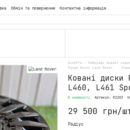
вка
Обмін та повернення
Контактна інформація
DiskPro – Найкращі моделі ков
Range Rover Land Rover
Кова
Ковані диски 
L460, L461 Sp
В наявності
Артикул: R2203
Н
29 500 грн/ш
Радіус