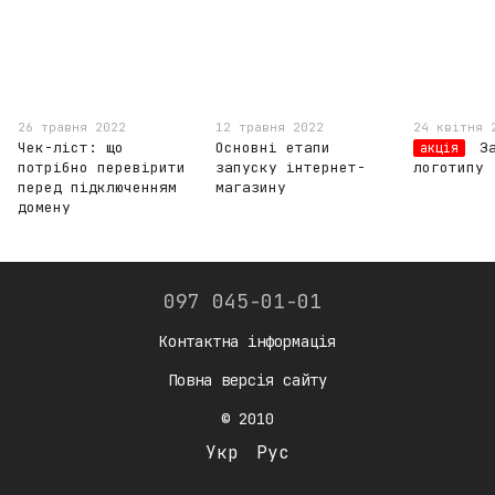
26 травня 2022
12 травня 2022
24 квітня 
Чек-ліст: що
Основні етапи
З
акція
потрібно перевірити
запуску інтернет-
логотипу
перед підключенням
магазину
домену
097 045-01-01
Контактна інформація
Повна версія сайту
© 2010
Укр
Рус