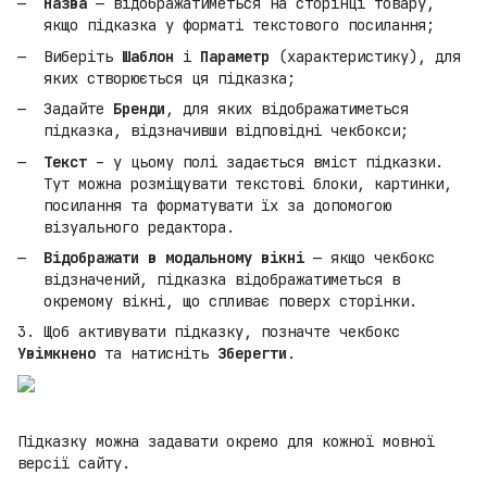
Назва
— відображатиметься на сторінці товару,
якщо підказка у форматі текстового посилання;
Виберіть
Шаблон
і
Параметр
(характеристику), для
яких створюється ця підказка;
Задайте
Бренди
, для яких відображатиметься
підказка, відзначивши відповідні чекбокси;
Текст
– у цьому полі задається вміст підказки.
Тут можна розміщувати текстові блоки, картинки,
посилання та форматувати їх за допомогою
візуального редактора.
Відображати в модальному вікні
— якщо чекбокс
відзначений, підказка відображатиметься в
окремому вікні, що спливає поверх сторінки.
3. Щоб активувати підказку, позначте чекбокс
Увімкнено
та натисніть
Зберегти
.
Підказку можна задавати окремо для кожної мовної
версії сайту.