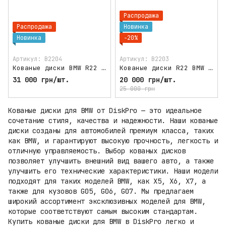
Распродажа
Распродажа
Новинка
Новинка
−20%
Артикул: B2204
Артикул: B2203
Кованые диски BMW R22 X5 g05 X6 g06 X7 g07
Кованые диски R22 BMW X5 g05 X6 g06 X7 g07 стиль bentley
31 000 грн/шт.
20 000 грн/шт.
25 000 грн
Кованые диски для BMW от DiskPro — это идеальное
сочетание стиля, качества и надежности. Наши кованые
диски созданы для автомобилей премиум класса, таких
как BMW, и гарантируют высокую прочность, легкость и
отличную управляемость. Выбор кованых дисков
позволяет улучшить внешний вид вашего авто, а также
улучшить его технические характеристики. Наши модели
подходят для таких моделей BMW, как X5, X6, X7, а
также для кузовов G05, G06, G07. Мы предлагаем
широкий ассортимент эксклюзивных моделей для BMW,
которые соответствуют самым высоким стандартам.
Купить кованые диски для BMW в DiskPro легко и